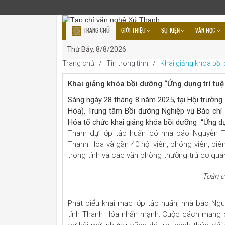
GIỚI THIỆU
SỰ KIỆN
VĂN HỌC
TRANG CHỦ
VNXT VỚI BẠN ĐỌC
VIDEO
ĐẶT MUA
Thứ Bảy, 8/8/2026
Trang chủ
/
Tin trong tỉnh
/
Khai giảng khóa bồi 
Khai giảng khóa bồi dưỡng “Ứng dụng trí tuệ
Sáng ngày 28 tháng 8 năm 2025, tại Hội trườn
Hóa), Trung tâm Bồi dưỡng Nghiệp vụ Báo chí
Hóa tổ chức khai giảng khóa bồi dưỡng “Ứng dụng
Tham dự lớp tập huấn có nhà báo Nguyễn Th
Thanh Hóa và gần 40 hội viên, phóng viên, biên
trong tỉnh và các văn phòng thường trú cơ qua
Toàn c
Phát biểu khai mạc lớp tập huấn, nhà báo Ng
tỉnh Thanh Hóa nhấn mạnh: Cuộc cách mạng côn