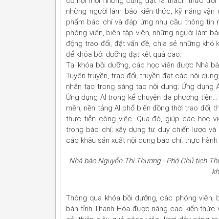
cơ hội mới nhưng cũng đặt ra thách thức đối 
những người làm báo kiến thức, kỹ năng vận 
phẩm báo chí và đáp ứng nhu cầu thông tin nh
phóng viên, biên tập viên, những người làm b
động trao đổi, đặt vấn đề, chia sẻ những khó 
để khóa bồi dưỡng đạt kết quả cao.
Tại khóa bồi dưỡng, các học viên được Nhà bá
Tuyên truyền, trao đổi, truyền đạt các nội dung
nhân tạo trong sáng tạo nội dung; Ứng dụng AI
Ứng dụng AI trong kể chuyện đa phương tiện… 
mền, nền tảng AI phổ biến đồng thời trao đổi, 
thực tiễn công việc. Qua đó, giúp các học v
trong báo chí; xây dựng tư duy chiến lược và
các khâu sản xuất nội dung báo chí; thực hành
Nhà báo Nguyễn Thị Thương - Phó Chủ tịch Th
kh
Thông qua khóa bồi dưỡng, các phóng viên, bi
bàn tỉnh Thanh Hóa được nâng cao kiến thức v