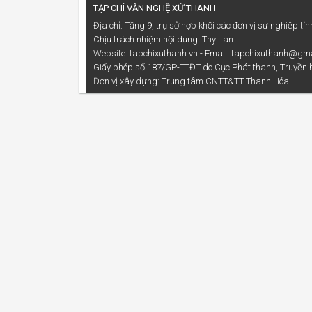
TẠP CHÍ VĂN NGHỆ XỨ THANH
Địa chỉ: Tầng 9, trụ sở hợp khối các đơn vị sự nghiệp 
Chịu trách nhiệm nội dung: Thy Lan
Website: tapchixuthanh.vn - Email: tapchixuthanh@gm
Giấy phép số 187/GP-TTĐT do Cục Phát thanh, Truyền h
Đơn vị xây dựng:
Trung tâm CNTT&TT Thanh Hóa