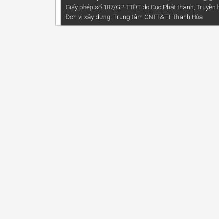
Giấy phép số 187/GP-TTĐT do Cục Phát thanh, Truyền h
Đơn vị xây dựng:
Trung tâm CNTT&TT Thanh Hóa