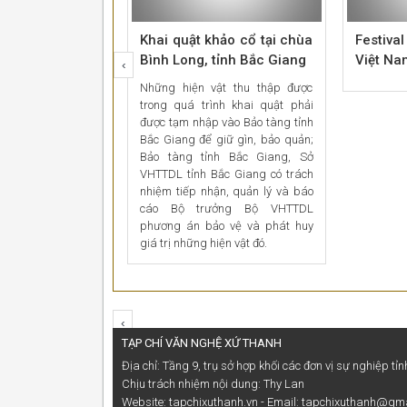
Khai quật khảo cổ tại chùa
Festiva
Bình Long, tỉnh Bắc Giang
Việt Na
‹
Những hiện vật thu thập được
trong quá trình khai quật phải
được tạm nhập vào Bảo tàng tỉnh
Bắc Giang để giữ gìn, bảo quản;
Bảo tàng tỉnh Bắc Giang, Sở
VHTTDL tỉnh Bắc Giang có trách
nhiệm tiếp nhận, quản lý và báo
cáo Bộ trưởng Bộ VHTTDL
phương án bảo vệ và phát huy
giá trị những hiện vật đó.
‹
TẠP CHÍ VĂN NGHỆ XỨ THANH
Địa chỉ: Tầng 9, trụ sở hợp khối các đơn vị sự nghiệp 
Chịu trách nhiệm nội dung: Thy Lan
Website: tapchixuthanh.vn - Email: tapchixuthanh@gm