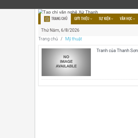
GIỚI THIỆU
SỰ KIỆN
VĂN HỌC
TRANG CHỦ
VNXT VỚI BẠN ĐỌC
VIDEO
ĐẶT MUA
Thứ Năm, 6/8/2026
Trang chủ
/
Mỹ thuật
Tranh của Thanh Sơ